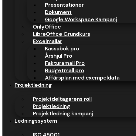
Presentationer
Dokument
Google Workspace Kampanj
OnlyOffice
LibreOffice Grundkurs
Excelmallar
Kassabok pro
Årshjul Pro
Fakturamall Pro
Budgetmall pro
Affärsplan med exempeldata
Projektledning
Att kunna Excel är inte längre en extramerit. I dagens arbetsliv är 
Projektdeltagarens roll
befattningar. Samtidigt säger många att de “kan Excel”, vilket gör att en
Projektledning
Projektledning kampanj
Ledningssystem
ISO 45001