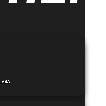
h VBA