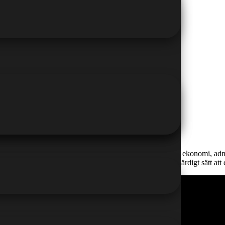
Excel en grundläggande och ofta avgörande kompetens inom ekonomi, adm
 viktig fråga uppstår: Hur visar du på ett tydligt och trovärdigt sätt att