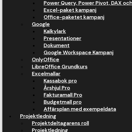
Power Query, Power Pivot, DAX oc
Excel-paket kampanj
Office-paketet kampanj
Google
Kalkylark
Presentationer
Dokument
Google Workspace Kampanj
OnlyOffice
LibreOffice Grundkurs
Excelmallar
Kassabok pro
Årshjul Pro
Fakturamall Pro
Budgetmall pro
Affärsplan med exempeldata
Projektledning
Projektdeltagarens roll
Projektledning