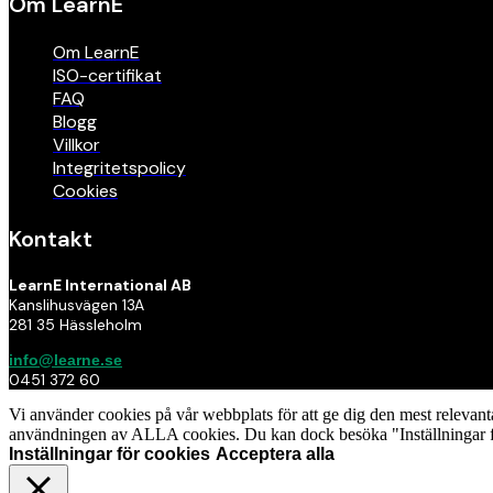
Om LearnE
Om LearnE
ISO-certifikat
FAQ
Blogg
Villkor
Integritetspolicy
Cookies
Kontakt
LearnE International AB
Kanslihusvägen 13A
281 35 Hässleholm
info@learne.se
0451 372 60
Vi använder cookies på vår webbplats för att ge dig den mest relevan
användningen av ALLA cookies. Du kan dock besöka "Inställningar för 
Inställningar för cookies
Acceptera alla