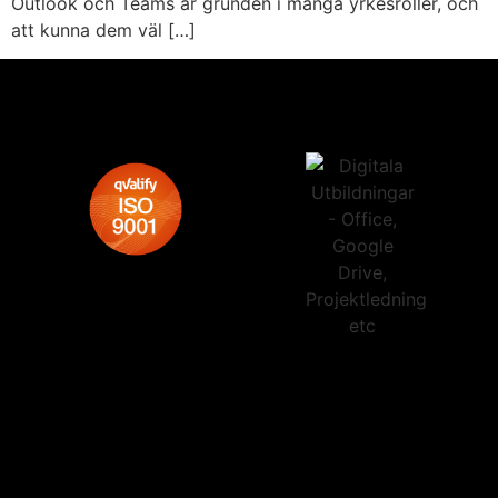
Outlook och Teams är grunden i många yrkesroller, och
att kunna dem väl […]