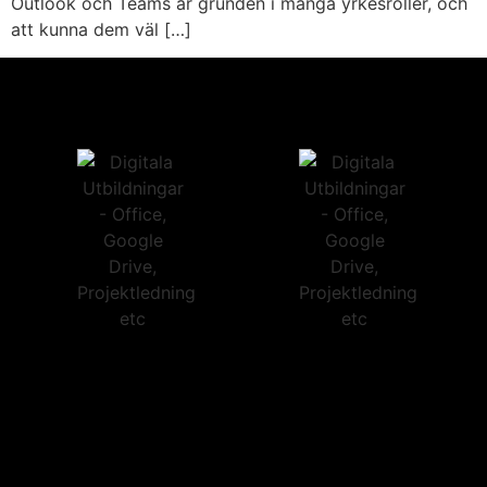
Outlook och Teams är grunden i många yrkesroller, och
att kunna dem väl […]