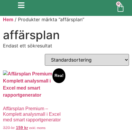
0
/ Produkter märkta ”affärsplan”
Hem
affärsplan
Endast ett sökresultat
Rea!
Affärsplan Premium –
Komplett analysmall i Excel
med smart rapportgenerator
320
kr
159
kr
exkl. moms