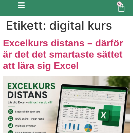
0
Etikett:
digital kurs
Excelkurs distans – därför
är det det smartaste sättet
att lära sig Excel