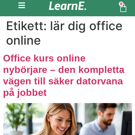
0
Etikett:
lär dig office
online
Office kurs online
nybörjare – den kompletta
vägen till säker datorvana
på jobbet