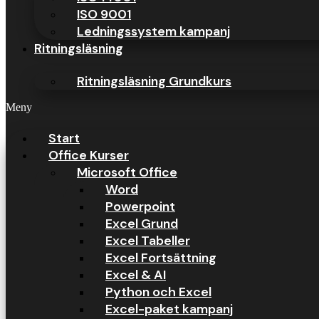
ISO 9001
Ledningssystem kampanj
Ritningsläsning
Ritningsläsning Grundkurs
Meny
Start
Office Kurser
Microsoft Office
Excel är idag ett av de mest efterfrågade datorprogrammen på arbetsma
Word
Excel dagligen för att analysera data, skapa rapporter och effektivisera
Powerpoint
Excel utbildning – investeringen som öp
Excel Grund
Excel Tabeller
Excel Fortsättning
Excel & AI
Python och Excel
Excel-paket kampanj