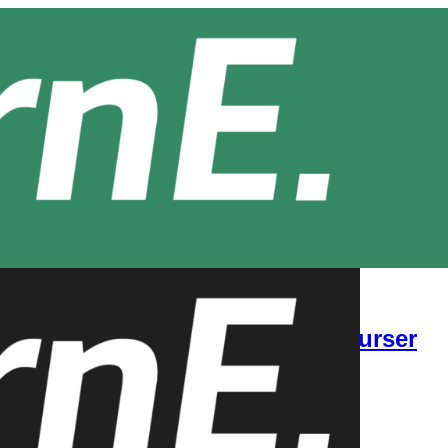
n kompetens med LearnEs onlinekurser