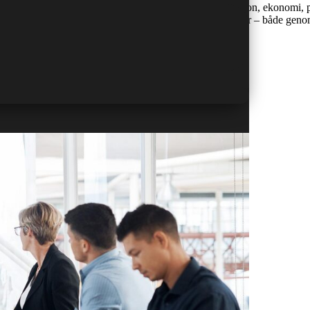
En av de mest efterfrågade färdigheterna inom administration, ekonomi, p
 därför en investering som kan ge avkastning under många år – både geno
Övningar