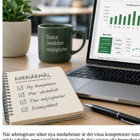
När arbetsgivare söker nya medarbetare är det vissa kompetenser som
enkla tabeller, men i verkligheten används det i nästan alla branscher