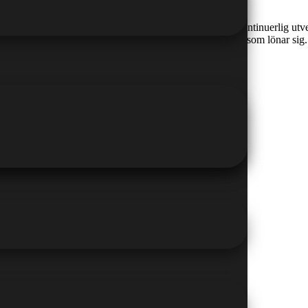
ktivare arbetssätt och högre krav på kompetens gör att kontinuerlig utv
r eller driver eget företag är rätt kunskaper en investering som lönar s
artaste sättet att lära sig Excel