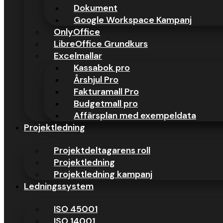
Dokument
Google Workspace Kampanj
Arbetslivet förändras snabbare än någonsin. Nya digitala verktyg, effe
arbetar inom administration, ekonomi, försäljning, HR, offentlig sekto
OnlyOffice
LibreOffice Grundkurs
Excelkurs distans – därför är det det sm
Excelmallar
Kassabok pro
Årshjul Pro
Fakturamall Pro
Budgetmall pro
Affärsplan med exempeldata
Projektledning
Projektdeltagarens roll
Projektledning
Projektledning kampanj
Ledningssystem
ISO 45001
ISO 14001