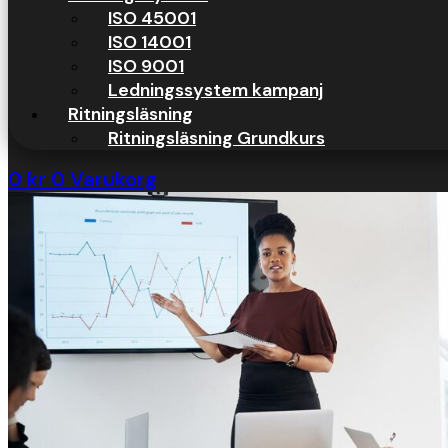
När arbetsmarknaden förändras blir digital kompetens allt viktigare. 
ISO 45001
att kunna arbeta effektivt i Microsoft Excel. En Excel utbildning är
ISO 14001
ISO 9001
Lär dig Excel genom att göra Riktiga 
Ledningssystem kampanj
Ritningsläsning
Ritningsläsning Grundkurs
0
kr
0
Varukorg