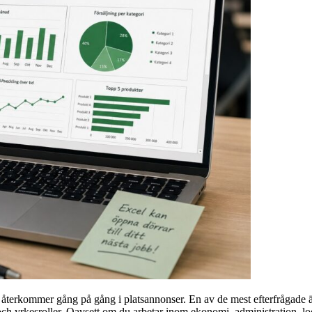
 återkommer gång på gång i platsannonser. En av de mest efterfrågade 
 och yrkesroller. Oavsett om du arbetar inom ekonomi, administration, log