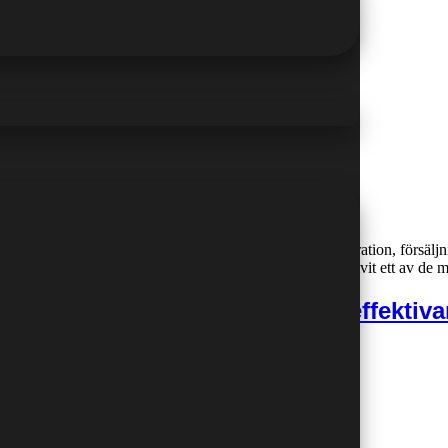
rknaden. Oavsett om du arbetar med ekonomi, administration, försäljnin
 arbetsuppgifter. Att gå en excelkurs distans har därför blivit ett av de 
pnar dörrar till fler jobb och effektiva