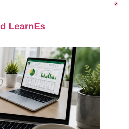
0
Ritningsläsning
ed LearnEs