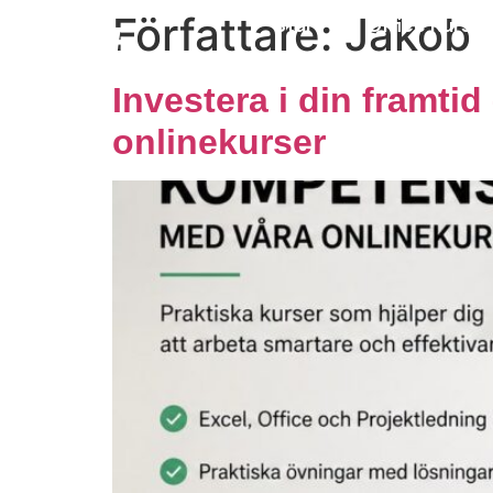
Författare:
Jakob
Start
Office Kurser
Investera i din framt
onlinekurser