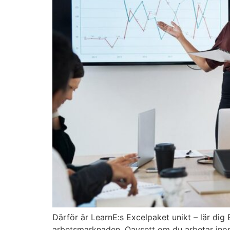
Därför är LearnE:s Excelpaket unikt – lär di
arbetsmarknaden. Oavsett om du arbetar inom e